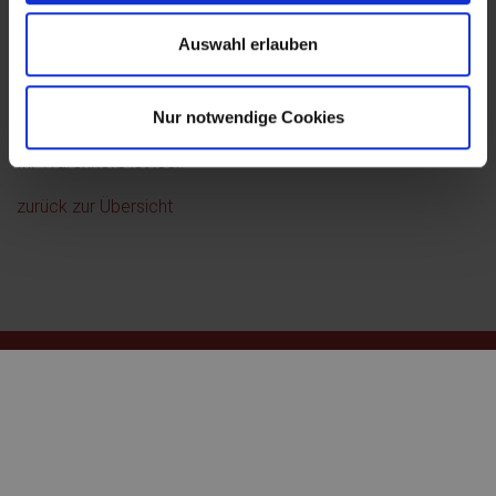
Warenkorb
Auswahl erlauben
Nur notwendige Cookies
Ihr Warenkorb ist leer.
zurück zur Übersicht
Golfschule Sallmann
Schloss Altenhof
24340 Eckernförde
T. +49 (0)172 - 5478600