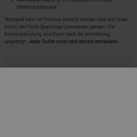
Mitternachtssnack
Startgeld kann im Proshop bezahlt werden oder auf unser
Konto der Förde Sparkasse überwiesen werden. Die
Kontoverbindung wird Euch nach der Anmeldung
angezeigt.
Jeder Golfer muss sich einzeln anmelden!
Ich melde mich zum Preis von € 85 verbindlich für
das Golfturnier inkl. Abendveranstaltung im SKAI
by Haveli in Kiel an: